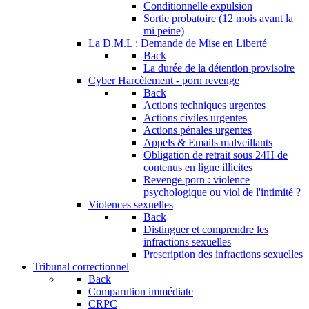
Conditionnelle expulsion
Sortie probatoire (12 mois avant la
mi peine)
La D.M.L : Demande de Mise en Liberté
Back
La durée de la détention provisoire
Cyber Harcèlement - porn revenge
Back
Actions techniques urgentes
Actions civiles urgentes
Actions pénales urgentes
Appels & Emails malveillants
Obligation de retrait sous 24H de
contenus en ligne illicites
Revenge porn : violence
psychologique ou viol de l'intimité ?
Violences sexuelles
Back
Distinguer et comprendre les
infractions sexuelles
Prescription des infractions sexuelles
Tribunal correctionnel
Back
Comparution immédiate
CRPC