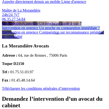
Appeler directement depuis un mobile
Ligne d'urgence
Maître de La Morandière
24h/24 7j/7
06.35.27.54.84
Intervention en urgence
Un proche en garde à vue ?
Intervention en urgence
Un proche en comparution immédiate ?
Intervention en urgence
Comparution sur reconnaissance préalable
de culpabilité
La Morandière Avocats
Adresse :
64, rue de Rennes , 75006 Paris
Toque D2150
Tel :
01.75.51.03.97
Fax :
01.45.48.14.64
Télécharger les conditions générales d’intervention
Demandez l’intervention d’un avocat du
cabinet