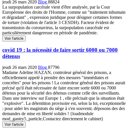
jeudi 26 mars 2020
Blog
88824
La surpopulation carcérale vient d'être analysée, par la Cour
Européenne des droits de l'Homme, comme un "traitement inhumain
et dégradant" , expression juridique pour désigner certaines formes
de torture (violation de l'article 3 CESDH). Facteur évident de
transmission du coronavirus, la surpopulation caracérale est
particulièrement dangereuse en période de pandémie.
Voir l'article
covid 19 : la nécessité de faire sortir 6000 ou 7000
détenus
jeudi 26 mars 2020
Blog
87796
Madame Adeline HAZAN, controleur général des prisons, a
officiellement appelé à prendre des mesures "immédiates et
concrètes" pour les prisons ! La controleur général des prisons aurait
précisé qu'il était nécessaire de faire encore sortir 6000 ou 7000
détenus pour la sécurité des détenus comme celle des surveillants.
Dans une interview sur Europe 1 , elle précisait que la situation était
"explosive". La détentition provisoire est, selon la loi, exceptionnelle
: pour aider les magistrats du siège à s'en souvenir, déposons des des
demandes de mise en liberté solides ! {loadmodule
mod_gantry5_particle,Contactez directement le cabinet}
Voir l'article