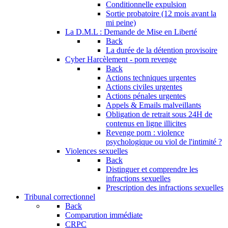
Conditionnelle expulsion
Sortie probatoire (12 mois avant la
mi peine)
La D.M.L : Demande de Mise en Liberté
Back
La durée de la détention provisoire
Cyber Harcèlement - porn revenge
Back
Actions techniques urgentes
Actions civiles urgentes
Actions pénales urgentes
Appels & Emails malveillants
Obligation de retrait sous 24H de
contenus en ligne illicites
Revenge porn : violence
psychologique ou viol de l'intimité ?
Violences sexuelles
Back
Distinguer et comprendre les
infractions sexuelles
Prescription des infractions sexuelles
Tribunal correctionnel
Back
Comparution immédiate
CRPC