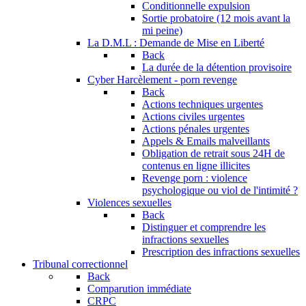
Conditionnelle expulsion
Sortie probatoire (12 mois avant la
mi peine)
La D.M.L : Demande de Mise en Liberté
Back
La durée de la détention provisoire
Cyber Harcèlement - porn revenge
Back
Actions techniques urgentes
Actions civiles urgentes
Actions pénales urgentes
Appels & Emails malveillants
Obligation de retrait sous 24H de
contenus en ligne illicites
Revenge porn : violence
psychologique ou viol de l'intimité ?
Violences sexuelles
Back
Distinguer et comprendre les
infractions sexuelles
Prescription des infractions sexuelles
Tribunal correctionnel
Back
Comparution immédiate
CRPC