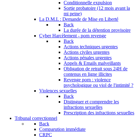
Conditionnelle expulsion
Sortie probatoire (12 mois avant la
mi peine)
La D.M.L : Demande de Mise en Liberté
Back
La durée de la détention provisoire
Cyber Harcèlement - porn revenge
Back
Actions techniques urgentes
Actions civiles urgentes
Actions pénales urgentes
Appels & Emails malveillants
Obligation de retrait sous 24H de
contenus en ligne illicites
Revenge porn : violence
psychologique ou viol de l'intimité ?
Violences sexuelles
Back
Distinguer et comprendre les
infractions sexuelles
Prescription des infractions sexuelles
Tribunal correctionnel
Back
Comparution immédiate
CRPC