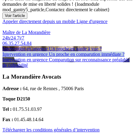
demandes de mise en liberté solides ! {loadmodule
mod_gantry5_particle,Contactez directement le cabinet}
Voir l'article
Appeler directement depuis un mobile
Ligne d'urgence
Maître de La Morandière
24h/24 7j/7
06.35.27.54.84
Intervention en urgence
Un proche en garde à vue ?
Intervention en urgence
Un proche en comparution immédiate ?
Intervention en urgence
Comparution sur reconnaissance préalable
de culpabilité
La Morandière Avocats
Adresse :
64, rue de Rennes , 75006 Paris
Toque D2150
Tel :
01.75.51.03.97
Fax :
01.45.48.14.64
Télécharger les conditions générales d’intervention