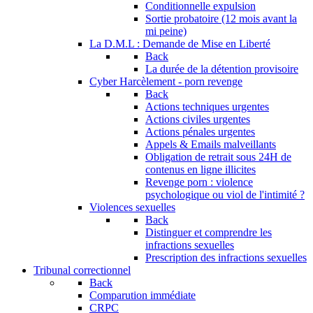
Conditionnelle expulsion
Sortie probatoire (12 mois avant la
mi peine)
La D.M.L : Demande de Mise en Liberté
Back
La durée de la détention provisoire
Cyber Harcèlement - porn revenge
Back
Actions techniques urgentes
Actions civiles urgentes
Actions pénales urgentes
Appels & Emails malveillants
Obligation de retrait sous 24H de
contenus en ligne illicites
Revenge porn : violence
psychologique ou viol de l'intimité ?
Violences sexuelles
Back
Distinguer et comprendre les
infractions sexuelles
Prescription des infractions sexuelles
Tribunal correctionnel
Back
Comparution immédiate
CRPC